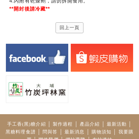
4.內附有乾燥劑，請勿拆開食用。
**開封後請冷藏**
回上一頁
手工香(黑)糖介紹
│
製作過程
│
產品介紹
│
最新活動
│
黑糖料理食譜
│
問與答
│
最新消息
│
購物須知
│
我要購