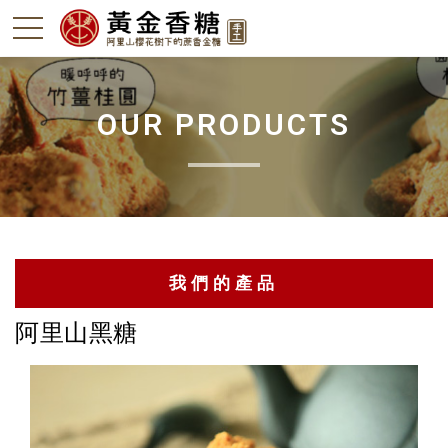
OUR PRODUCTS
我們的產品
阿里山黑糖
阿里山黑糖
竹薑-本島薑
轎篙筍-石篙筍