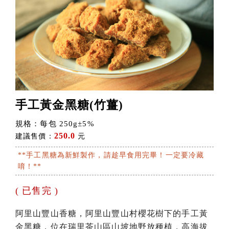
梅嶺-梅子梅汁
佳葉龍茶 Gaba tea
手工黃金黑糖(竹薑)
規格：每包 250g±5%
250.0
建議售價：
元
**手工黑糖為新鮮製作，請趁早食用完畢！一定要冷藏
唷！**
( 已售完 )
阿里山豐山香糖，阿里山豐山村櫻花樹下的手工黃
金黑糖，位在瑞里茶山區山坡地野放種植，高海拔