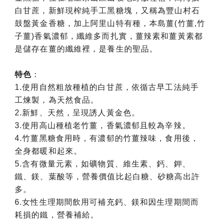
白甘蔗，新鮮現榨純手工黑糖塊，又稱為豐山村石
鼓盤黃金香糖，加上阿里山特有種，本島薑(竹薑,竹
子薑)香氣濃郁，纖維多而扎實，薑辣素和薑黃素都
是儲存在薑的纖維裡，是養生的聖品。
特色
：
1.使用自然粗放種植的白甘蔗，依循古早工法純手
工煉製，為天然食品。
2.新鮮、天然，呈現誘人黃金色。
3.使用高山種植老竹薑，香氣濃郁且較為辛辣。
4.竹薑黑糖食用時，有濃郁的竹薑辣味，食用後，
全身都暖和起來。
5.含有微量元素，如礦物質、維生素、鈣、鉀、
鐵、鎂、葉酸等，營養價值比起白糖、砂糖高出許
多。
6.女性生理期間飲用可補充鈣、鎂和因生理期間而
耗損的鐵，營養補給。