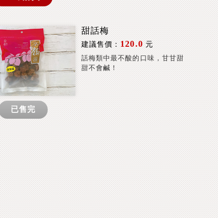
甜話梅
120.0
建議售價：
元
話梅類中最不酸的口味，甘甘甜
甜不會鹹！
已售完