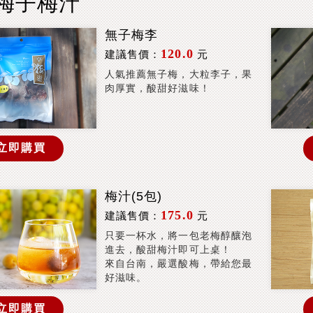
-梅子梅汁
無子梅李
120.0
建議售價：
元
人氣推薦無子梅，大粒李子，果
肉厚實，酸甜好滋味！
立即購買
梅汁(5包)
175.0
建議售價：
元
只要一杯水，將一包老梅醇釀泡
進去，酸甜梅汁即可上桌！
來自台南，嚴選酸梅，帶給您最
好滋味。
立即購買