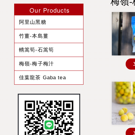
梅嶺
Our Products
阿里山黑糖
竹薑-本島薑
轎篙筍-石篙筍
梅嶺-梅子梅汁
佳葉龍茶 Gaba tea