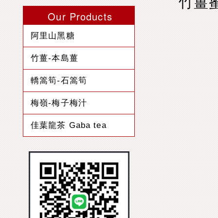
竹薑
Our Products
阿里山黑糖
竹薑-本島薑
轎篙筍-石篙筍
梅嶺-梅子梅汁
佳葉龍茶 Gaba tea