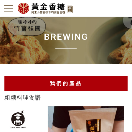
BREWING
我們的產品
粗糖料理食譜
阿里山黑糖
竹薑-本島薑
轎篙筍-石篙筍