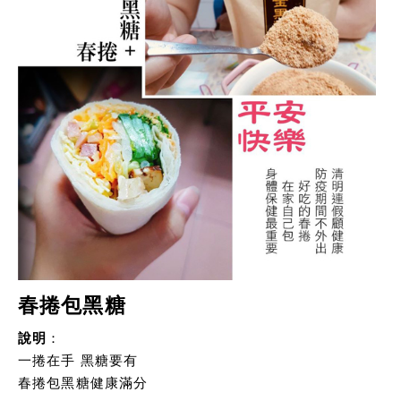
梅嶺-梅子梅汁
佳葉龍茶 Gaba tea
春捲包黑糖
說明
：
一捲在手 黑糖要有
春捲包黑糖健康滿分