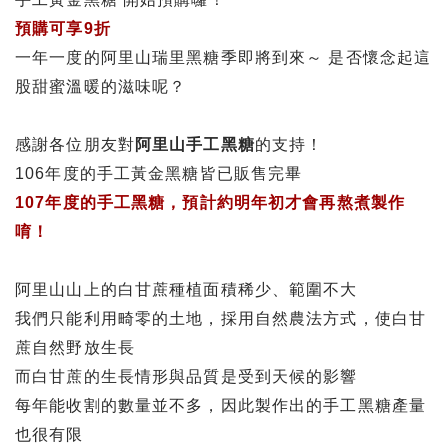
預購可享9折
梅嶺-梅子梅汁
一年一度的阿里山瑞里黑糖季即將到來～ 是否懷念起這
股甜蜜溫暖的滋味呢？
佳葉龍茶 Gaba tea
感謝各位朋友對
阿里山手工黑糖
的支持！
106年度的手工黃金黑糖皆已販售完畢
107年度的手工黑糖，預計約明年初才會再熬煮製作
唷！
阿里山山上的白甘蔗種植面積稀少、範圍不大
我們只能利用畸零的土地，採用自然農法方式，使白甘
蔗自然野放生長
而白甘蔗的生長情形與品質是受到天候的影響
每年能收割的數量並不多，因此製作出的手工黑糖產量
也很有限