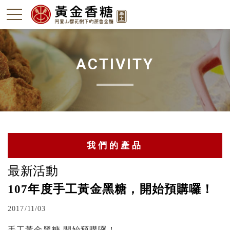
ACTIVITY
我們的產品
最新活動
阿里山黑糖
107年度手工黃金黑糖，開始預購囉！
竹薑-本島薑
2017/11/03
轎篙筍-石篙筍
手工黃金黑糖 開始預購囉！