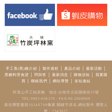
手工香(黑)糖介紹
│
製作過程
│
產品介紹
│
最新活動
│
黑糖料理食譜
│
問與答
│
最新消息
│
購物須知
│
我要購
買
│
聯絡我們
│
網站導覽
│
友站連結
阿里山手工純蔗糖 地址:台南市北區開南街35號
TEL:0963-636370 ‧ FAX:06-2008069
最佳瀏覽畫面1024X768像素
關鍵字排名.網站製作
瀏覽人
數：2343637